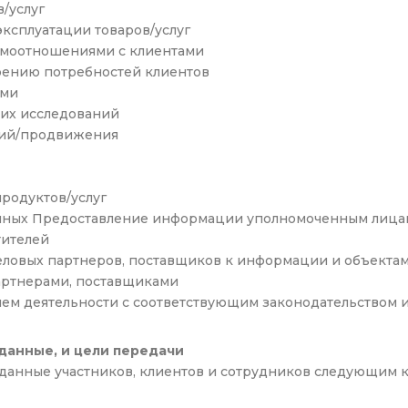
/услуг
ксплуатации товаров/услуг
имоотношениями с клиентами
рению потребностей клиентов
ями
их исследований
ний/продвижения
родуктов/услуг
нных Предоставление информации уполномоченным лица
тителей
еловых партнеров, поставщиков к информации и объекта
артнерами, поставщиками
ием деятельности с соответствующим законодательством
данные, и цели передачи
данные участников, клиентов и сотрудников следующим ка