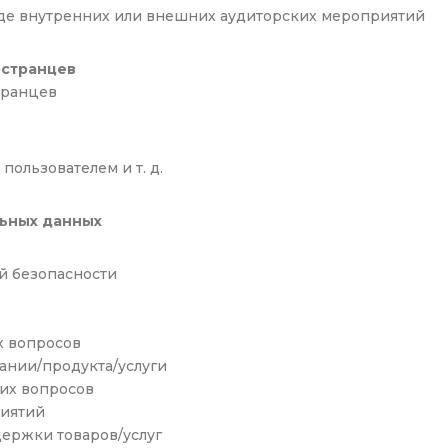
де внутренних или внешних аудиторских мероприятий
остранцев
транцев
ользователем и т. д.
льных данных
 безопасности
х вопросов
ании/продукта/услуги
их вопросов
иятий
ержки товаров/услуг