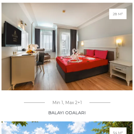
28 M²
Min 1, Max 2+1
BALAYI ODALARI
54 M²