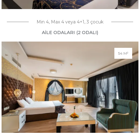
Min 4, Max 4 veya 4+1, 3 çocuk
AILE ODALARI (2 ODALI)
54 M²